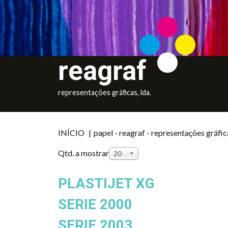
reagraf
representações gráficas, lda.
INÍCIO
|
papel - reagraf - representações gráfic
Qtd. a mostrar
20
PLASTIJET XG
SERIE 2000
SERIE 2003